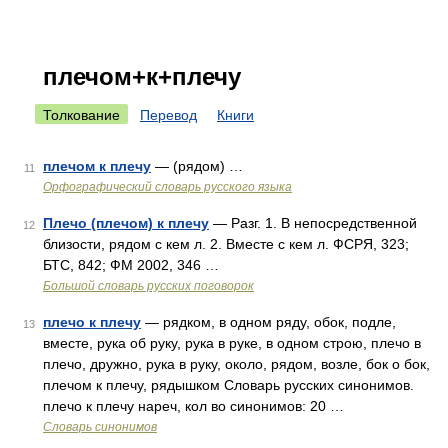
плечом+к+плечу
Толкование
Перевод
Книги
плечом к плечу
— (рядом) …
11
Орфографический словарь русского языка
Плечо (плечом) к плечу
— Разг. 1. В непосредственной
12
близости, рядом с кем л. 2. Вместе с кем л. ФСРЯ, 323;
БТС, 842; ФМ 2002, 346 …
Большой словарь русских поговорок
плечо к плечу
— рядком, в одном ряду, обок, подле,
13
вместе, рука об руку, рука в руке, в одном строю, плечо в
плечо, дружно, рука в руку, около, рядом, возле, бок о бок,
плечом к плечу, рядышком Словарь русских синонимов.
плечо к плечу нареч, кол во синонимов: 20 …
Словарь синонимов