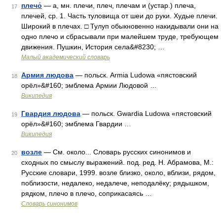
плечо́
— а, мн. плечи, плеч, плечам и (устар.) плеча,
17
плечей, ср. 1. Часть туловища от шеи до руки. Худые плечи.
Широкий в плечах. □ Тулуп обыкновенно накидывали они на
одно плечо и сбрасывали при малейшем труде, требующем
движения. Пушкин, История села&#8230; …
Малый академический словарь
Армия людова
— польск. Armia Ludowa «пястовский
18
орёл»&#160; эмблема Армии Людовой …
Википедия
Гвардия людова
— польск. Gwardia Ludowa «пястовский
19
орёл»&#160; эмблема Гвардии …
Википедия
возле
— См. около... Словарь русских синонимов и
20
сходных по смыслу выражений. под. ред. Н. Абрамова, М.:
Русские словари, 1999. возле близко, около, вблизи, рядом,
поблизости, недалеко, недалече, неподалёку; рядышком,
рядком, плечо в плечо, соприкасаясь …
Словарь синонимов