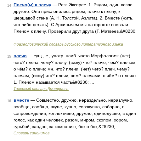
Плечо(м) к плечу
— Разг. Экспрес. 1. Рядом, один возле
14
другого. Они прислонились рядом, плечо к плечу, к
шершавой стене (А. Н. Толстой. Аэлита). 2. Вместе (жить,
что либо делать). С Архипычем мы на фронте воевали.
Плечом к плечу. Проверили друг друга (Г. Матвеев.&#8230;
…
Фразеологический словарь русского литературного языка
плечо
— сущ., с., употр. наиб. часто Морфология: (нет)
15
чего? плеча, чему? плечу, (вижу) что? плечо, чем? плечом,
о чём? о плече; мн. что? плечи, (нет) чего? плеч, чему?
плечам, (вижу) что? плечи, чем? плечами, о чём? о плечах
1. Плечом называется часть&#8230; …
Толковый словарь Дмитриева
вместе
— Совместно, дружно, нераздельно, неразлучно,
16
вообще, сообща, вкупе, купно, совокупно, соборно, в
сопровождении, коллективно, дружно, единодушно, в один
голос, как один человек, разом, миром, скопом, хором,
гурьбой, заодно, за компанию, бок о бок,&#8230; …
Словарь синонимов